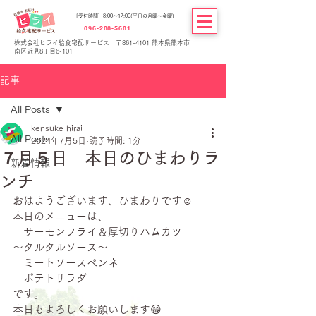
[受付時間] 8:00～17:00(平日の月曜～金曜)
096-288-5681
株式会社ヒライ給食宅配サービス 〒861-4101 熊本県熊本市
南区近見8丁目6-101
記事
All Posts
kensuke hirai
All Posts
2024年7月5日
読了時間: 1分
７月５日 本日のひまわりラ
新着情報
ンチ
おはようございます、ひまわりです☺
本日のメニューは、
　サーモンフライ＆厚切りハムカツ　　
～タルタルソース～
　ミートソースペンネ
　ポテトサラダ
です。
本日もよろしくお願いします😁