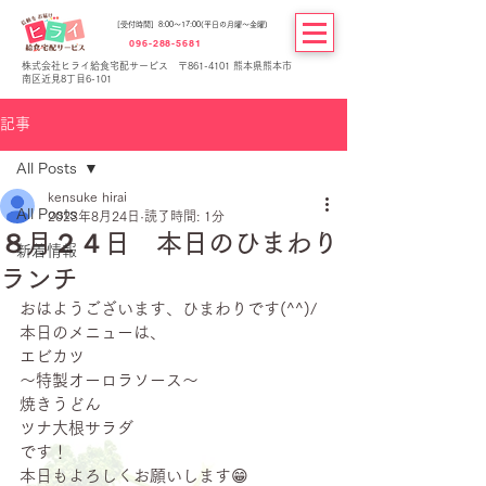
[受付時間] 8:00～17:00(平日の月曜～金曜)
096-288-5681
株式会社ヒライ給食宅配サービス 〒861-4101 熊本県熊本市
南区近見8丁目6-101
記事
All Posts
kensuke hirai
All Posts
2023年8月24日
読了時間: 1分
８月２４日 本日のひまわり
新着情報
ランチ
おはようございます、ひまわりです(^^)/
本日のメニューは、
エビカツ
～特製オーロラソース～
焼きうどん
ツナ大根サラダ
です！
本日もよろしくお願いします😁