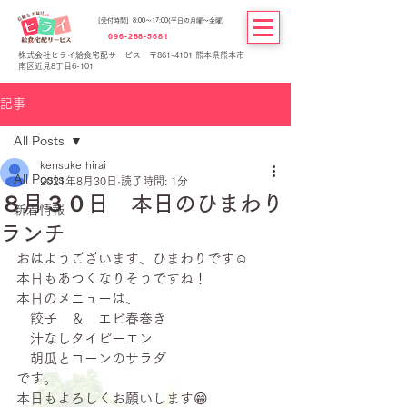
[受付時間] 8:00～17:00(平日の月曜～金曜)
096-288-5681
株式会社ヒライ給食宅配サービス 〒861-4101 熊本県熊本市
南区近見8丁目6-101
記事
All Posts
kensuke hirai
All Posts
2021年8月30日
読了時間: 1分
８月３０日 本日のひまわり
新着情報
ランチ
おはようございます、ひまわりです☺
本日もあつくなりそうですね！
本日のメニューは、
　餃子　＆　エビ春巻き
　汁なしタイピーエン
　胡瓜とコーンのサラダ
です。
本日もよろしくお願いします😁