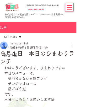
[受付時間] 8:00～17:00(平日の月曜～金曜)
096-288-5681
株式会社ヒライ給食宅配サービス 〒861-4101 熊本県熊本市
南区近見8丁目6-101
記事
All Posts
kensuke hirai
All Posts
2023年9月1日
読了時間: 1分
９月１日 本日のひまわりラ
新着情報
ンチ
おはようございます、ひまわりです☺
本日のメニューは、
　築地まかない真鯵フライ
　チンジャオロース
　鶏ごぼう煮
です。
本日もよろしくお願いします😁