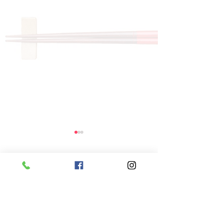
コメント
コメントを追加…
8月6日 本日のひまわり
8月5日 本日