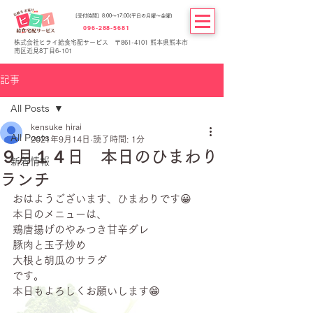
[受付時間] 8:00～17:00(平日の月曜～金曜)
096-288-5681
株式会社ヒライ給食宅配サービス 〒861-4101 熊本県熊本市
南区近見8丁目6-101
記事
All Posts
kensuke hirai
All Posts
2021年9月14日
読了時間: 1分
９月１４日 本日のひまわり
新着情報
ランチ
おはようございます、ひまわりです😀
本日のメニューは、
鶏唐揚げのやみつき甘辛ダレ
豚肉と玉子炒め
大根と胡瓜のサラダ
です。
本日もよろしくお願いします😁