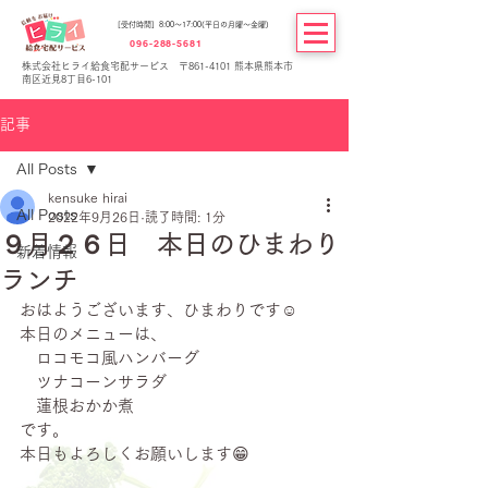
[受付時間] 8:00～17:00(平日の月曜～金曜)
096-288-5681
株式会社ヒライ給食宅配サービス 〒861-4101 熊本県熊本市
南区近見8丁目6-101
記事
All Posts
kensuke hirai
All Posts
2022年9月26日
読了時間: 1分
９月２６日 本日のひまわり
新着情報
ランチ
おはようございます、ひまわりです☺
本日のメニューは、
　ロコモコ風ハンバーグ
　ツナコーンサラダ
　蓮根おかか煮
です。
本日もよろしくお願いします😁