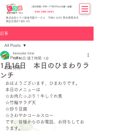
[受付時間] 8:00～17:00(平日の月曜～金曜)
096-288-5681
株式会社ヒライ給食宅配サービス 〒861-4101 熊本県熊本市
南区近見8丁目6-101
記事
All Posts
kensuke hirai
All Posts
1月16日
読了時間: 1分
1月16日 本日のひまわりラ
新着情報
ンチ
おはようございます、ひまわりです。
本日のメニューは
☆お肉たっぷり！牛しぐれ煮
☆竹輪サラダ天
☆炒り豆腐
☆さわやかコールスロー
です、皆様からのお電話、お待ちしてお
ります。