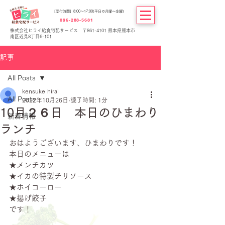
[受付時間] 8:00～17:00(平日の月曜～金曜)
096-288-5681
株式会社ヒライ給食宅配サービス 〒861-4101 熊本県熊本市
南区近見8丁目6-101
記事
All Posts
kensuke hirai
All Posts
2022年10月26日
読了時間: 1分
10月２６日 本日のひまわり
新着情報
ランチ
おはようございます、ひまわりです！
本日のメニューは
★メンチカツ
★イカの特製チリソース
★ホイコーロー
★揚げ餃子
です！