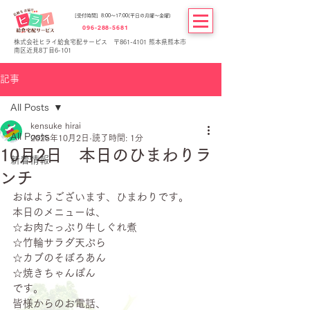
[受付時間] 8:00～17:00(平日の月曜～金曜)
096-288-5681
株式会社ヒライ給食宅配サービス 〒861-4101 熊本県熊本市
南区近見8丁目6-101
記事
All Posts
kensuke hirai
All Posts
2025年10月2日
読了時間: 1分
10月2日 本日のひまわりラ
新着情報
ンチ
おはようございます、ひまわりです。
本日のメニューは、
☆お肉たっぷり牛しぐれ煮
☆竹輪サラダ天ぷら
☆カブのそぼろあん
☆焼きちゃんぽん
です。
皆様からのお電話、