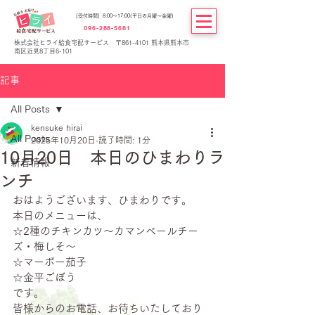
[受付時間] 8:00～17:00(平日の月曜～金曜)
096-288-5681
株式会社ヒライ給食宅配サービス 〒861-4101 熊本県熊本市
南区近見8丁目6-101
記事
All Posts
kensuke hirai
All Posts
2025年10月20日
読了時間: 1分
10月20日 本日のひまわりラ
新着情報
ンチ
おはようございます、ひまわりです。
本日のメニューは、
☆2種のチキンカツ～カマンベールチー
ズ・梅しそ～
☆マーボー茄子
☆金平ごぼう
です。
皆様からのお電話、お待ちいたしており