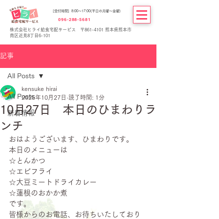
[受付時間] 8:00～17:00(平日の月曜～金曜)
096-288-5681
株式会社ヒライ給食宅配サービス 〒861-4101 熊本県熊本市
南区近見8丁目6-101
記事
All Posts
kensuke hirai
All Posts
2025年10月27日
読了時間: 1分
10月27日 本日のひまわりラ
新着情報
ンチ
おはようございます、ひまわりです。
本日のメニューは
☆とんかつ
☆エビフライ
☆大豆ミートドライカレー
☆蓮根のおかか煮
です。
皆様からのお電話、お待ちいたしており