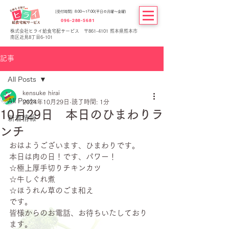
[受付時間] 8:00～17:00(平日の月曜～金曜)
096-288-5681
株式会社ヒライ給食宅配サービス 〒861-4101 熊本県熊本市
南区近見8丁目6-101
記事
All Posts
kensuke hirai
All Posts
2024年10月29日
読了時間: 1分
10月29日 本日のひまわりラ
新着情報
ンチ
おはようございます、ひまわりです。
本日は肉の日！です、パワー！
☆極上厚手切りチキンカツ
☆牛しぐれ煮
☆ほうれん草のごま和え
です。
皆様からのお電話、お待ちいたしており
ます。