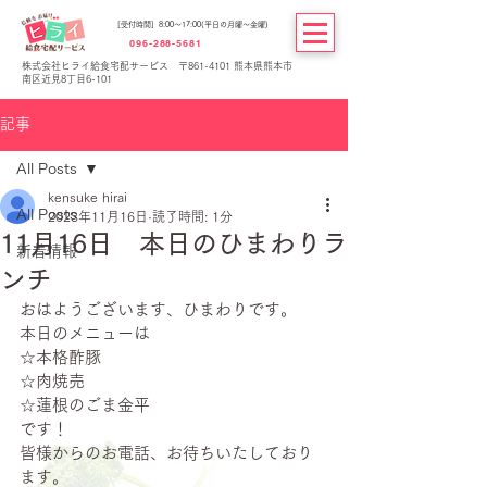
[受付時間] 8:00～17:00(平日の月曜～金曜)
096-288-5681
株式会社ヒライ給食宅配サービス 〒861-4101 熊本県熊本市
南区近見8丁目6-101
記事
All Posts
kensuke hirai
All Posts
2023年11月16日
読了時間: 1分
11月16日 本日のひまわりラ
新着情報
ンチ
おはようございます、ひまわりです。
本日のメニューは
☆本格酢豚
☆肉焼売
☆蓮根のごま金平
です！
皆様からのお電話、お待ちいたしており
ます。