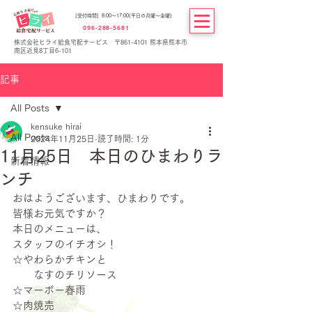
[受付時間] 8:00～17:00(平日の月曜～金曜)
096-288-5681
株式会社ヒライ給食宅配サービス 〒861-4101 熊本県熊本市
南区近見8丁目6-101
記事
All Posts
kensuke hirai
All Posts
2024年11月25日
読了時間: 1分
11月25日 本日のひまわりラ
新着情報
ンチ
おはようございます、ひまわりです。
皆様お元気ですか？
本日のメニューは、
スタッフのイチオシ！
☆やわらかチキンと
　　なすのチリソース
☆マーボー春雨
☆肉焼売