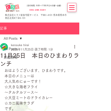
[受付時間] 8:00～17:00(平日の月曜～金曜)
096-288-5681
株式会社ヒライ給食宅配サービス 〒861-4101 熊本県熊本市
南区近見8丁目6-101
記事
All Posts
kensuke hirai
All Posts
2025年11月25日
読了時間: 1分
11月25日 本日のひまわりラ
新着情報
ンチ
おはようございます、ひまわりです。
本日のメニューは
大人気めにゅーです！
☆大きな海老フライ
～タルタルソース～
☆大豆ミートのドライカレー
☆カニ風味サラダ
です。