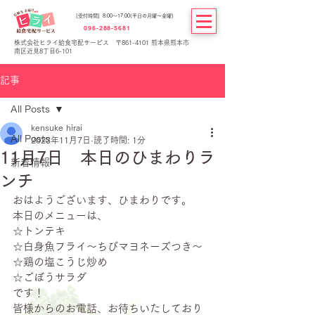
[受付時間] 8:00～17:00(平日の月曜～金曜)
096-288-5681
株式会社ヒライ給食宅配サービス 〒861-4101 熊本県熊本市
南区近見8丁目6-101
記事
All Posts
kensuke hirai
All Posts
2023年11月7日
読了時間: 1分
11月7日 本日のひまわりラ
新着情報
ンチ
おはようございます、ひまわりです。
本日のメニューは、
☆トンテキ
☆白身魚フライ～ちびマヨネーズつき～
☆鶏の塩こうじ炒め
☆ごぼうサラダ
です！
皆様からのお電話、お待ちいたしており