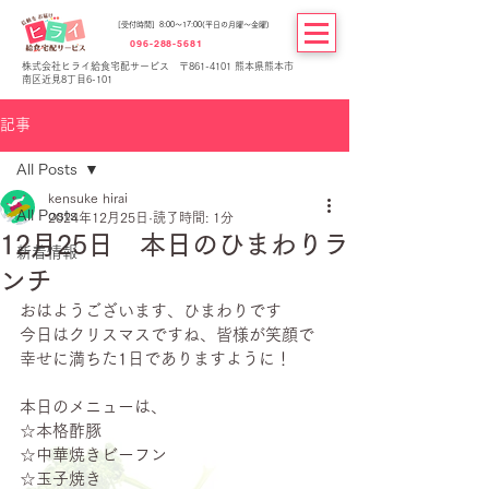
[受付時間] 8:00～17:00(平日の月曜～金曜)
096-288-5681
株式会社ヒライ給食宅配サービス 〒861-4101 熊本県熊本市
南区近見8丁目6-101
記事
All Posts
kensuke hirai
All Posts
2024年12月25日
読了時間: 1分
12月25日 本日のひまわりラ
新着情報
ンチ
おはようございます、ひまわりです
今日はクリスマスですね、皆様が笑顔で
幸せに満ちた1日でありますように！
本日のメニューは、
☆本格酢豚
☆中華焼きビーフン
☆玉子焼き