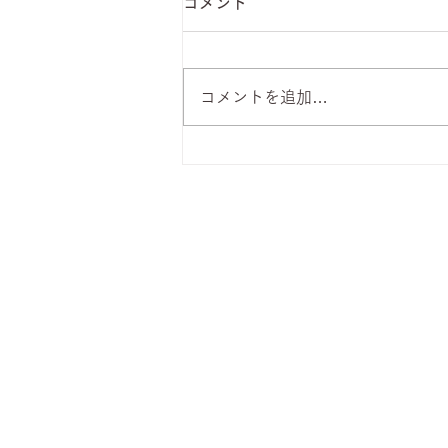
コメント
コメントを追加…
8月6日 本日のひまわりラン
チ
株式会