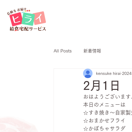
All Posts
新着情報
kensuke hirai
202
2月1日
おはようございます
本日のメニューは
☆すき焼き～自家製
☆おまかせフライ
☆かぼちゃサラダ