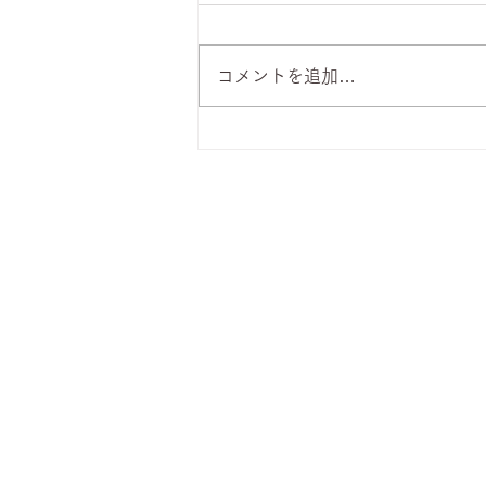
コメントを追加…
8月6日 本日のひまわりラン
チ
株式会