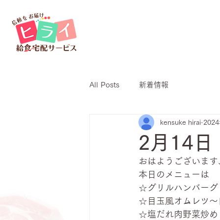
All Posts
新着情報
kensuke hirai
202
2月14
おはようございます
本日のメニューは
☆グリルハンバーグ
☆目玉風オムレツ～
☆塩だれ肉野菜炒め