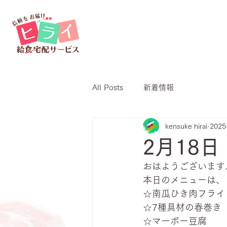
All Posts
新着情報
kensuke hirai
202
2月18
おはようございます
本日のメニューは、
☆南瓜ひき肉フライ
☆7種具材の春巻き
☆マーボー豆腐