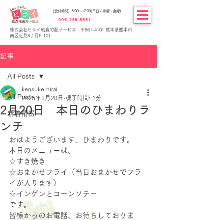
[受付時間] 8:00～17:00(平日の月曜～金曜)
096-288-5681
株式会社ヒライ給食宅配サービス 〒861-4101 熊本県熊本市
南区近見8丁目6-101
記事
All Posts
kensuke hirai
All Posts
2025年2月20日
読了時間: 1分
2月20日 本日のひまわりラ
新着情報
ンチ
おはようございます、ひまわりです。
本日のメニューは、
☆すき焼き
☆おまかせフライ（当日おまかせでフラ
イが入ります）
☆インゲンとコーンソテー
です。
皆様からのお電話、お待ちしておりま