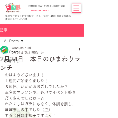
[受付時間] 8:00～17:00(平日の月曜～金曜)
096-288-5681
株式会社ヒライ給食宅配サービス 〒861-4101 熊本県熊本市
南区近見8丁目6-101
記事
All Posts
kensuke hirai
All Posts
2月24日
読了時間: 1分
2月24日 本日のひまわりラ
新着情報
ンチ
おはようございます！
１週間が始まりました！
３連休、いかがお過ごしでしたか？
玉名のマラソンや、各地でイベント盛り
だくさんでしたね～☆
わたくしはガラにもなく、体調を崩し、
ほぼ布団の中でした（泣）
でも今日は本調子ですよっ！