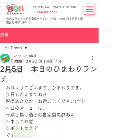
[受付時間] 8:00～17:00(平日の月曜～金曜)
096-288-5681
株式会社ヒライ給食宅配サービス 〒861-4101 熊本県熊本市
南区近見8丁目6-101
記事
All Posts
kensuke hirai
All Posts
2025年2月5日
読了時間: 1分
2月5日 本日のひまわりラン
新着情報
チ
おはようございます、ひまわりです。
今日も冷えますね⛄
皆様あたたかくお過ごしください(^^)/
本日のメニューは、
☆鶏と揚げ茄子の自家製黒酢あん
☆牛しぐれ煮
☆ポテトサラダ
です。