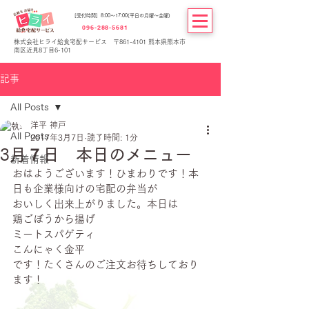
[受付時間] 8:00～17:00(平日の月曜～金曜)
096-288-5681
株式会社ヒライ給食宅配サービス 〒861-4101 熊本県熊本市
南区近見8丁目6-101
記事
All Posts
洋平 神戸
All Posts
2017年3月7日
読了時間: 1分
3月７日 本日のメニュー
新着情報
おはようございます！ひまわりです！本
日も企業様向けの宅配の弁当が
おいしく出来上がりました。本日は
鶏ごぼうから揚げ
ミートスパゲティ
こんにゃく金平
です！たくさんのご注文お待ちしており
ます！