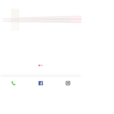
コメント
コメントを追加…
8月6日 本日のひまわり
8月5日 本日