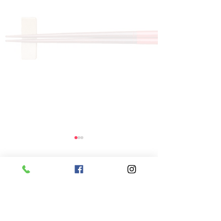
コメント
コメントを追加…
8月6日 本日のひまわり
8月5日 本日