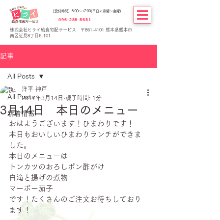
[受付時間] 8:00～17:00(平日の月曜～金曜)
096-288-5681
株式会社ヒライ給食宅配サービス 〒861-4101 熊本県熊本市
南区近見8丁目6-101
記事
All Posts
洋平 神戸
All Posts
2017年3月14日
読了時間: 1分
3月14日 本日のメニュー
新着情報
おはようございます！ひまわりです！
本日もおいしいひまわりランチができま
した。
本日のメニューは
トンカツのおろしポン酢がけ
白滝と揚げの煮物
マーボー茄子
です！たくさんのご注文お待ちしており
ます！