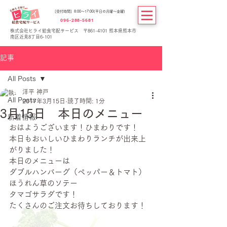
[受付時間] 8:00～17:00(平日の月曜～金曜)
096-288-5681
株式会社ヒライ給食宅配サービス 〒861-4101 熊本県熊本市
南区近見8丁目6-101
記事
All Posts
洋平 神戸
All Posts
2017年3月15日
読了時間: 1分
3月15日 本日のメニュー
新着情報
おはようございます！ひまわりです！
本日もおいしいひまわりランチが出来上
がりました！
本日のメニューは
ダブルハンバーグ（ペッパー＆トマト）
ほうれん草のソテー
タマゴサラダです！
たくさんのご注文お待ちしております！