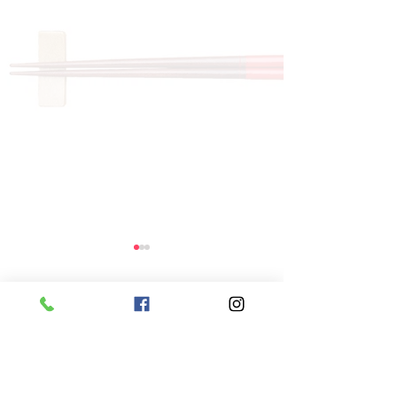
コメント
コメントを追加…
8月6日 本日のひまわり
8月5日 本日