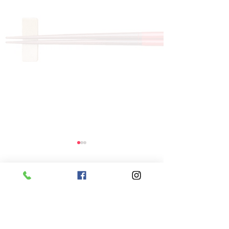
コメント
コメントを追加…
8月6日 本日のひまわり
8月5日 本日