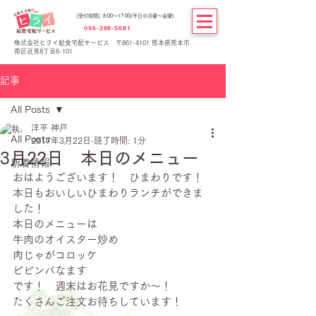
[受付時間] 8:00～17:00(平日の月曜～金曜)
096-288-5681
株式会社ヒライ給食宅配サービス 〒861-4101 熊本県熊本市
南区近見8丁目6-101
記事
All Posts
洋平 神戸
All Posts
2017年3月22日
読了時間: 1分
3月22日 本日のメニュー
新着情報
おはようございます！　ひまわりです！
本日もおいしいひまわりランチができま
した！
本日のメニューは
牛肉のオイスター炒め
肉じゃがコロッケ
ビビンバなます
です！　週末はお花見ですか～！
たくさんご注文お待ちしています！