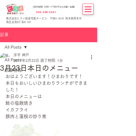
[受付時間] 8:00～17:00(平日の月曜～金曜)
096-288-5681
株式会社ヒライ給食宅配サービス 〒861-4101 熊本県熊本市
南区近見8丁目6-101
記事
All Posts
洋平 神戸
All Posts
2017年3月23日
読了時間: 1分
3月23日本日のメニュー
新着情報
おはようございます！ひまわりです！
本日もおいしいひまわりランチができま
した！
本日のメニューは
鮭の塩麹焼き
イカフライ
豚肉と蓮根の炒り煮