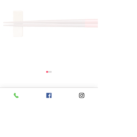
コメント
コメントを追加…
8月6日 本日のひまわり
8月5日 本日
ランチ
ランチ