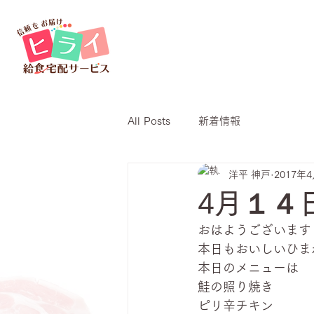
All Posts
新着情報
洋平 神戸
2017年
4月１４
おはようございます
本日もおいしいひま
本日のメニューは
鮭の照り焼き
ピリ辛チキン