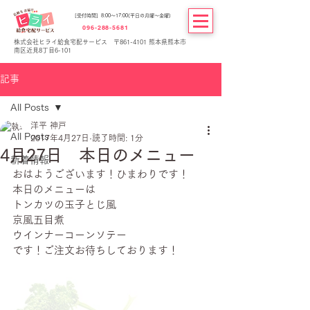
[受付時間] 8:00～17:00(平日の月曜～金曜)
096-288-5681
株式会社ヒライ給食宅配サービス 〒861-4101 熊本県熊本市
南区近見8丁目6-101
記事
All Posts
洋平 神戸
All Posts
2017年4月27日
読了時間: 1分
4月27日 本日のメニュー
新着情報
おはようございます！ひまわりです！
本日のメニューは
トンカツの玉子とじ風
京風五目煮
ウインナーコーンソテー
です！ご注文お待ちしております！