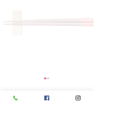
コメント
コメントを追加…
8月6日 本日のひまわり
8月5日 本日