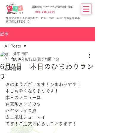
[受付時間] 8:00～17:00(平日の月曜～金曜)
096-288-5681
株式会社ヒライ給食宅配サービス 〒861-4101 熊本県熊本市
南区近見8丁目6-101
記事
All Posts
洋平 神戸
All Posts
2017年6月2日
読了時間: 1分
6月2日 本日のひまわりラン
新着情報
チ
おはようございます！ひまわりです！
本日も暑くなりそうです！
本日のメニューは
自家製メンチカツ
ハヤシライス風
カニ風味シューマイ
です！ご注文お待ちしております！