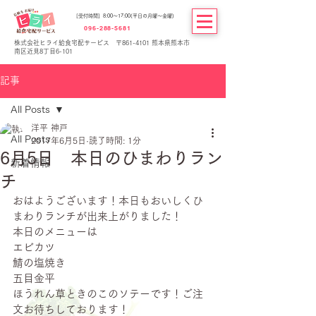
[受付時間] 8:00～17:00(平日の月曜～金曜)
096-288-5681
株式会社ヒライ給食宅配サービス 〒861-4101 熊本県熊本市
南区近見8丁目6-101
記事
All Posts
洋平 神戸
All Posts
2017年6月5日
読了時間: 1分
6月5日 本日のひまわりラン
新着情報
チ
おはようございます！本日もおいしくひ
まわりランチが出来上がりました！
本日のメニューは
エビカツ
鯖の塩焼き
五目金平
ほうれん草ときのこのソテーです！ご注
文お待ちしております！