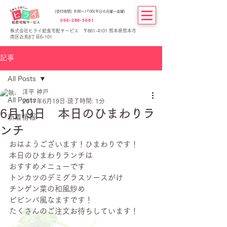
[受付時間] 8:00～17:00(平日の月曜～金曜)
096-288-5681
株式会社ヒライ給食宅配サービス 〒861-4101 熊本県熊本市
南区近見8丁目6-101
記事
All Posts
洋平 神戸
All Posts
2017年6月19日
読了時間: 1分
6月19日 本日のひまわりラ
新着情報
ンチ
おはようございます！ひまわりです！
本日のひまわりランチは
おすすめメニューです
トンカツのデミグラスソースがけ
チンゲン菜の和風炒め
ビビンバ風なますです！
たくさんのご注文お待ちしています！