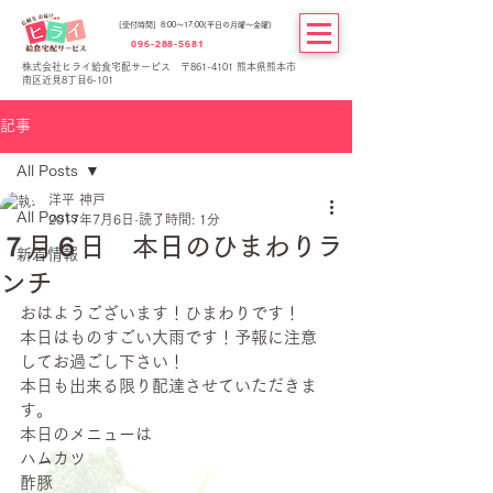
[受付時間] 8:00～17:00(平日の月曜～金曜)
096-288-5681
株式会社ヒライ給食宅配サービス 〒861-4101 熊本県熊本市
南区近見8丁目6-101
記事
All Posts
洋平 神戸
All Posts
2017年7月6日
読了時間: 1分
７月６日 本日のひまわりラ
新着情報
ンチ
おはようございます！ひまわりです！
本日はものすごい大雨です！予報に注意
してお過ごし下さい！
本日も出来る限り配達させていただきま
す。
本日のメニューは
ハムカツ
酢豚