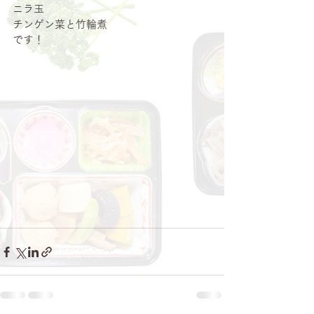
ニラ玉
チンゲン菜と竹輪煮
です！