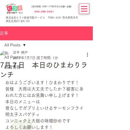
[受付時間] 8:00～17:00(平日の月曜～金曜)
096-288-5681
株式会社ヒライ給食宅配サービス 〒861-4101 熊本県熊本市
南区近見8丁目6-101
記事
All Posts
洋平 神戸
All Posts
2017年7月7日
読了時間: 1分
7月７日 本日のひまわりラ
新着情報
ンチ
おはようございます！ひまわりです！
皆様　大雨は大丈夫でしたか？被害にあ
われた方にはお見舞い申し上げます！
本日のメニューは
骨なしでガブリといけるサーモンフライ
明太子スパゲティ
コンニャクと大根の味噌炒めです
よろしくお願いします！