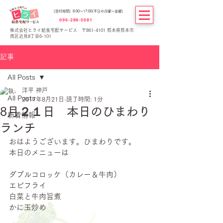
[受付時間] 8:00～17:00(平日の月曜～金曜)
096-288-5681
株式会社ヒライ給食宅配サービス 〒861-4101 熊本県熊本市
南区近見8丁目6-101
記事
All Posts
洋平 神戸
All Posts
2017年8月21日
読了時間: 1分
8月２１日 本日のひまわり
新着情報
ランチ
おはようございます。ひまわりです。
本日のメニューは
ダブルコロッケ（カレー＆牛肉）
エビフライ
白菜と牛肉旨煮
かに玉炒め