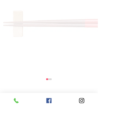
コメント
コメントを追加…
8月6日 本日のひまわり
8月5日 本日