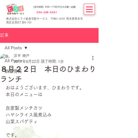
[受付時間] 8:00～17:00(平日の月曜～金曜)
096-288-5681
株式会社ヒライ給食宅配サービス 〒861-4101 熊本県熊本市
南区近見8丁目6-101
記事
All Posts
洋平 神戸
All Posts
2017年8月22日
読了時間: 1分
８月２２日 本日のひまわり
新着情報
ランチ
おはようございます、ひまわりです。
本日のメニューは
自家製メンチカツ
ハヤシライス風煮込み
山菜スパゲティ
です。