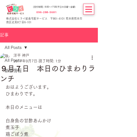
[受付時間] 8:00～17:00(平日の月曜～金曜)
096-288-5681
株式会社ヒライ給食宅配サービス 〒861-4101 熊本県熊本市
南区近見8丁目6-101
記事
All Posts
洋平 神戸
All Posts
2017年9月7日
読了時間: 1分
９月７日 本日のひまわりラ
新着情報
ンチ
おはようございます。
ひまわりです。
本日のメニューは
白身魚の甘酢あんかけ
煮玉子
鶏ごぼう煮