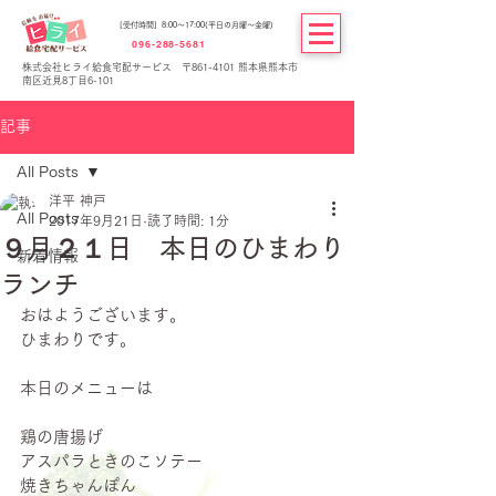
[受付時間] 8:00～17:00(平日の月曜～金曜)
096-288-5681
株式会社ヒライ給食宅配サービス 〒861-4101 熊本県熊本市
南区近見8丁目6-101
記事
All Posts
洋平 神戸
All Posts
2017年9月21日
読了時間: 1分
９月２１日 本日のひまわり
新着情報
ランチ
おはようございます。
ひまわりです。
本日のメニューは
鶏の唐揚げ
アスパラときのこソテー
焼きちゃんぽん