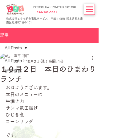
[受付時間] 8:00～17:00(平日の月曜～金曜)
096-288-5681
株式会社ヒライ給食宅配サービス 〒861-4101 熊本県熊本市
南区近見8丁目6-101
記事
All Posts
洋平 神戸
All Posts
2017年10月2日
読了時間: 1分
１０月２日 本日のひまわり
新着情報
ランチ
おはようございます。
本日のメニューは
牛焼き肉
サンマ竜田揚げ
ひじき煮
コーンサラダ
です。