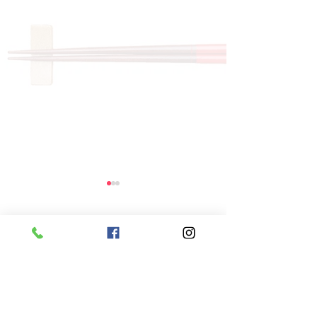
コメント
コメントを追加…
8月6日 本日のひまわり
8月5日 本日