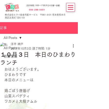
[受付時間] 8:00～17:00(平日の月曜～金曜)
096-288-5681
株式会社ヒライ給食宅配サービス 〒861-4101 熊本県熊本市
南区近見8丁目6-101
記事
All Posts
洋平 神戸
All Posts
2017年10月3日
読了時間: 1分
１０月３日 本日のひまわり
新着情報
ランチ
おはようございます。
ひまわりです
本日のメニューは
鶏ごぼう唐揚げ
山菜スパゲティ
ワカメと大根ナムル