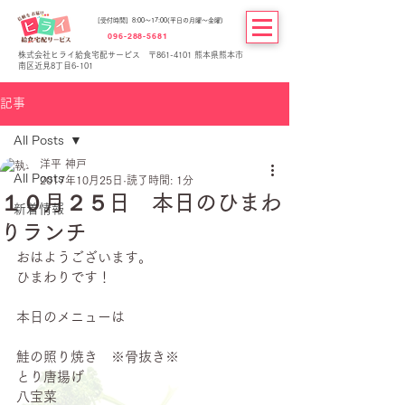
[受付時間] 8:00～17:00(平日の月曜～金曜)
096-288-5681
株式会社ヒライ給食宅配サービス 〒861-4101 熊本県熊本市
南区近見8丁目6-101
記事
All Posts
洋平 神戸
All Posts
2017年10月25日
読了時間: 1分
１０月２５日 本日のひまわ
新着情報
りランチ
おはようございます。
ひまわりです！
本日のメニューは
鮭の照り焼き　※骨抜き※
とり唐揚げ
八宝菜