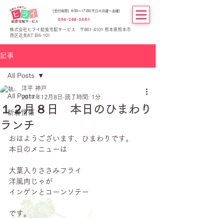
[受付時間] 8:00～17:00(平日の月曜～金曜)
096-288-5681
株式会社ヒライ給食宅配サービス 〒861-4101 熊本県熊本市
南区近見8丁目6-101
記事
All Posts
洋平 神戸
All Posts
2017年12月8日
読了時間: 1分
１２月８日 本日のひまわり
新着情報
ランチ
おはようございます、ひまわりです。
本日のメニューは
大葉入りささみフライ
洋風肉じゃが
インゲンとコーンソテー
です。