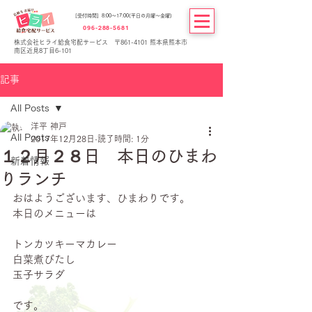
[受付時間] 8:00～17:00(平日の月曜～金曜)
096-288-5681
株式会社ヒライ給食宅配サービス 〒861-4101 熊本県熊本市
南区近見8丁目6-101
記事
All Posts
洋平 神戸
All Posts
2017年12月28日
読了時間: 1分
１２月２８日 本日のひまわ
新着情報
りランチ
おはようございます、ひまわりです。
本日のメニューは
トンカツキーマカレー
白菜煮びたし
玉子サラダ
です。