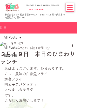
[受付時間] 8:00～17:00(平日の月曜～金曜)
096-288-5681
株式会社ヒライ給食宅配サービス 〒861-4101 熊本県熊本市
南区近見8丁目6-101
記事
All Posts
洋平 神戸
All Posts
2018年2月19日
読了時間: 1分
２月１９日 本日のひまわり
新着情報
ランチ
おはようございます、ひまわりです。
カレー風味の白身魚フライ
海老フライ
明太子スパゲッティ
さつまいもサラダ
です。
よろしくお願いします！