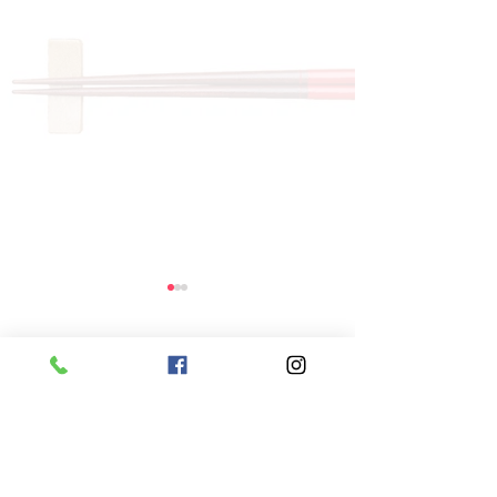
コメント
コメントを追加…
8月6日 本日のひまわり
8月5日 本日