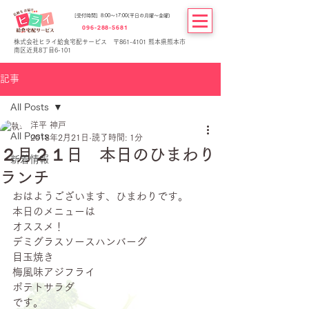
[受付時間] 8:00～17:00(平日の月曜～金曜)
096-288-5681
株式会社ヒライ給食宅配サービス 〒861-4101 熊本県熊本市
南区近見8丁目6-101
記事
All Posts
洋平 神戸
All Posts
2018年2月21日
読了時間: 1分
２月２１日 本日のひまわり
新着情報
ランチ
おはようございます、ひまわりです。
本日のメニューは
オススメ！
デミグラスソースハンバーグ
目玉焼き
梅風味アジフライ
ポテトサラダ
です。