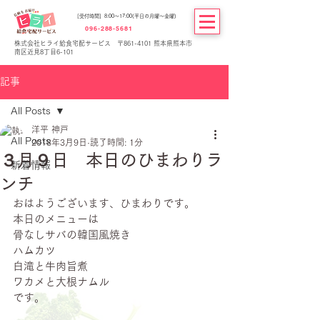
[受付時間] 8:00～17:00(平日の月曜～金曜)
096-288-5681
株式会社ヒライ給食宅配サービス 〒861-4101 熊本県熊本市
南区近見8丁目6-101
記事
All Posts
洋平 神戸
All Posts
2018年3月9日
読了時間: 1分
３月９日 本日のひまわりラ
新着情報
ンチ
おはようございます、ひまわりです。
本日のメニューは
骨なしサバの韓国風焼き
ハムカツ
白滝と牛肉旨煮
ワカメと大根ナムル
です。