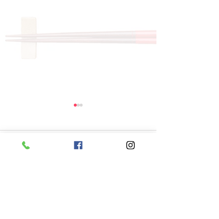
コメント
コメントを追加…
8月6日 本日のひまわり
8月5日 本日
ランチ
ランチ