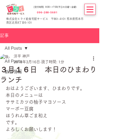
[受付時間] 8:00～17:00(平日の月曜～金曜)
096-288-5681
株式会社ヒライ給食宅配サービス 〒861-4101 熊本県熊本市
南区近見8丁目6-101
記事
All Posts
洋平 神戸
All Posts
2018年3月16日
読了時間: 1分
３月１６日 本日のひまわり
新着情報
ランチ
おはようございます、ひまわりです。
本日のメニューは
ササミカツの柚子マヨソース
マーボー豆腐
ほうれん草ごま和え
です。
よろしくお願いします！