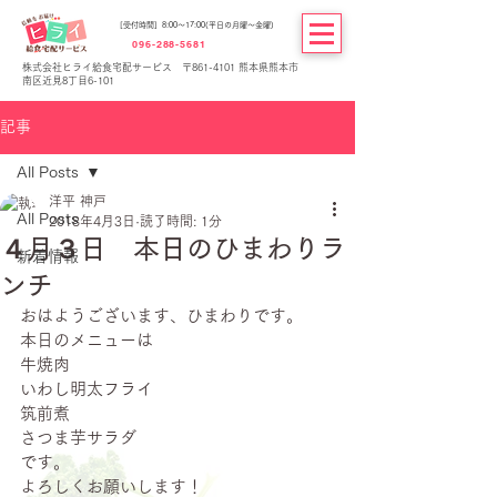
[受付時間] 8:00～17:00(平日の月曜～金曜)
096-288-5681
株式会社ヒライ給食宅配サービス 〒861-4101 熊本県熊本市
南区近見8丁目6-101
記事
All Posts
洋平 神戸
All Posts
2018年4月3日
読了時間: 1分
４月３日 本日のひまわりラ
新着情報
ンチ
おはようございます、ひまわりです。
本日のメニューは
牛焼肉
いわし明太フライ
筑前煮
さつま芋サラダ
です。
よろしくお願いします！